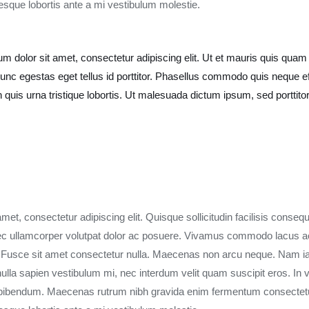
ntesque lobortis ante a mi vestibulum molestie.
m dolor sit amet, consectetur adipiscing elit. Ut et mauris quis quam
 Nunc egestas eget tellus id porttitor. Phasellus commodo quis neque e
bh quis urna tristique lobortis. Ut malesuada dictum ipsum, sed porttit
et, consectetur adipiscing elit. Quisque sollicitudin facilisis consequ
 ullamcorper volutpat dolor ac posuere. Vivamus commodo lacus ac 
. Fusce sit amet consectetur nulla. Maecenas non arcu neque. Nam iacu
la sapien vestibulum mi, nec interdum velit quam suscipit eros. In v
bibendum. Maecenas rutrum nibh gravida enim fermentum consectet