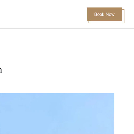
Contact Us
Other Hotels
Book Now
n