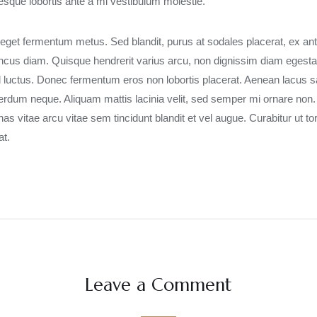
ntesque lobortis ante a mi vestibulum molestie.
, eget fermentum metus. Sed blandit, purus at sodales placerat, ex ante
ncus diam. Quisque hendrerit varius arcu, non dignissim diam egestas
 luctus. Donec fermentum eros non lobortis placerat. Aenean lacus s
terdum neque. Aliquam mattis lacinia velit, sed semper mi ornare non
s vitae arcu vitae sem tincidunt blandit et vel augue. Curabitur ut tor
at.
Leave a Comment