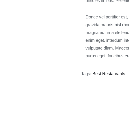
ultricies finibus. Pelle
Donec vel porttitor est
gravida mauris nisl rho
magna eu urna eleifend
enim eget, interdum in
vulputate diam. Maecena
purus eget, faucibus er
Tags:
Best Restaurants