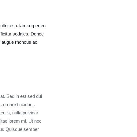
 ultrices ullamcorper eu
fficitur sodales. Donec
or augue rhoncus ac.
at. Sed in est sed dui
ornare tincidunt.
lis, nulla pulvinar
itae lorem mi. Ut nec
ur. Quisque semper