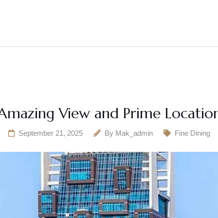
Home
About Us
All Rooms
Gallery
Amazing View and Prime Locatio
September 21, 2025
By
Mak_admin
Fine Dining